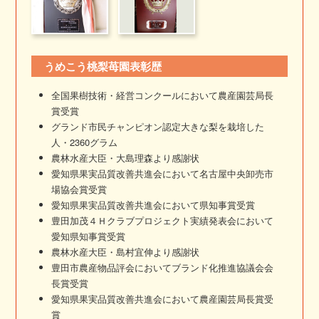
うめこう桃梨苺園表彰歴
全国果樹技術・経営コンクールにおいて農産園芸局長
賞受賞
グランド市民チャンピオン認定大きな梨を栽培した
人・2360グラム
農林水産大臣・大島理森より感謝状
愛知県果実品質改善共進会において名古屋中央卸売市
場協会賞受賞
愛知県果実品質改善共進会において県知事賞受賞
豊田加茂４Ｈクラブプロジェクト実績発表会において
愛知県知事賞受賞
農林水産大臣・島村宜伸より感謝状
豊田市農産物品評会においてブランド化推進協議会会
長賞受賞
愛知県果実品質改善共進会において農産園芸局長賞受
賞