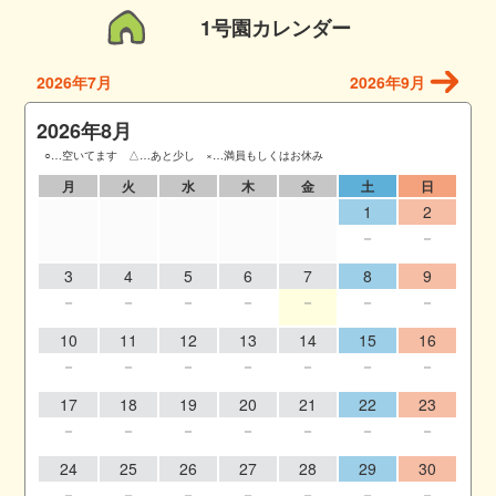
1号園カレンダー
2026年7月
2026年9月
2026年8月
○…空いてます △…あと少し ×…満員もしくはお休み
月
火
水
木
金
土
日
1
2
－
－
3
4
5
6
7
8
9
－
－
－
－
－
－
－
10
11
12
13
14
15
16
－
－
－
－
－
－
－
17
18
19
20
21
22
23
－
－
－
－
－
－
－
24
25
26
27
28
29
30
－
－
－
－
－
－
－