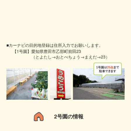
■カーナビの目的地登録は住所入力でお願いします。
【1号園】
愛知県豊田市乙部町前田23
（とよたし→おとべちょう→まえだ→23）
2号園の情報