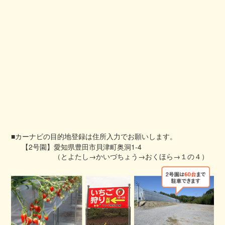
■カーナビの目的地登録は住所入力でお願いします。
【2号園】
愛知県豊田市貝津町奥洞1-4
（とよたし→かいづちょう→おくほら→１の４）