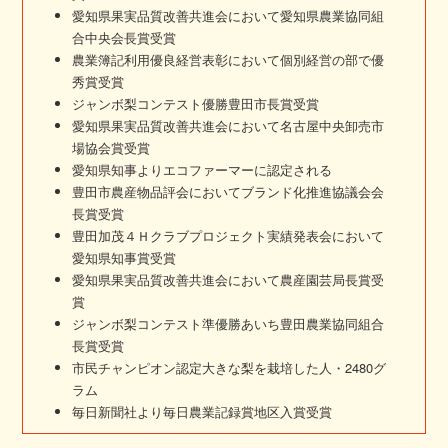
愛知県果実品質改善共進会において愛知県農業協同組
合中央会長賞受賞
農業簿記利用優良経営表彰において個別経営の部で優
秀賞受賞
ジャンボ梨コンテスト優勝豊田市長賞受賞
愛知県果実品質改善共進会において名古屋中央卸売市
場協会賞受賞
愛知県知事よりエコファーマーに認定される
豊田市農産物品評会においてブランド化推進協議会会
長賞受賞
豊田加茂４Ｈクラブプロジェクト実績発表会において
愛知県知事賞受賞
愛知県果実品質改善共進会において農産園芸局長賞受
賞
ジャンボ梨コンテスト準優勝あいち豊田農業協同組合
長賞受賞
市民チャンピオン認定大きな梨を栽培した人・2480グ
ラム
毎日新聞社より毎日農業記録賞地区入賞受賞