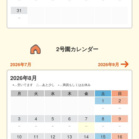
31
－
2号園カレンダー
2026年7月
2026年9月
2026年8月
○…空いてます △…あと少し ×…満員もしくはお休み
月
火
水
木
金
土
日
1
2
－
－
3
4
5
6
7
8
9
－
－
－
－
－
－
－
10
11
12
13
14
15
16